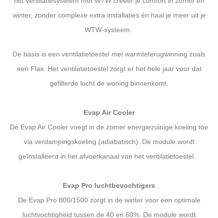
het ventilatiesysteem met WTW creëer je comfort in zomer én
winter, zonder complexe extra installaties én haal je meer uit je
WTW-systeem.
De basis is een ventilatietoestel met warmteterugwinning zoals
een Flair. Het ventilatietoestel zorgt er het hele jaar voor dat
gefilterde lucht de woning binnenkomt.
Evap Air Cooler
De Evap Air Cooler voegt in de zomer energiezuinige koeling toe
via verdampingskoeling (adiabatisch). De module wordt
geïnstalleerd in het afvoerkanaal van het ventilatietoestel.
Evap Pro luchtbevochtigers
De Evap Pro 800/1500 zorgt in de winter voor een optimale
luchtvochtigheid tussen de 40 en 60%. De module wordt