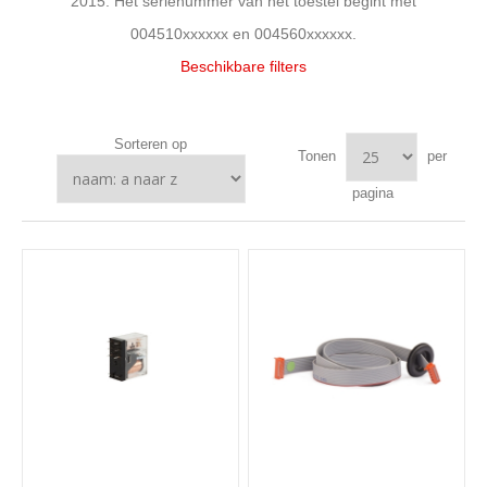
2015. Het serienummer van het toestel begint met
004510xxxxxx en 004560xxxxxx.
Beschikbare filters
Sorteren op
Tonen
per
pagina