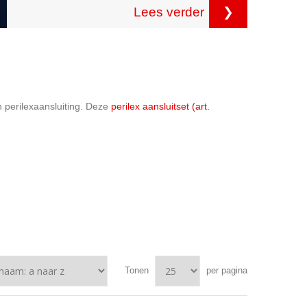
Lees verder
❯
n perilexaansluiting. Deze
perilex aansluitset (art.
Tonen
per pagina