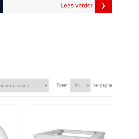
Lees verder
❯
Tonen
per pagina