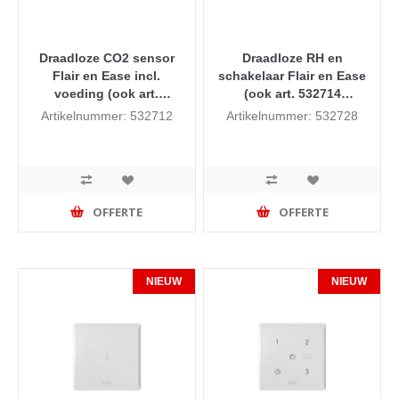
Draadloze CO2 sensor
Draadloze RH en
Flair en Ease incl.
schakelaar Flair en Ease
voeding (ook art.
(ook art. 532714
532714 bestellen)
bestellen)
Artikelnummer: 532712
Artikelnummer: 532728
OFFERTE
OFFERTE
NIEUW
NIEUW