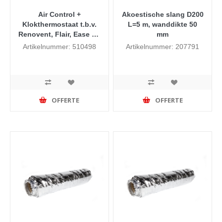
Air Control +
Akoestische slang D200
Klokthermostaat t.b.v.
L=5 m, wanddikte 50
Renovent, Flair, Ease en
mm
de Allure V5.0 (vanaf
Artikelnummer: 510498
Artikelnummer: 207791
week 41 2020)
OFFERTE
OFFERTE