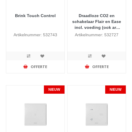
Brink Touch Control
Draadloze CO2 en
schakelaar Flair en Ease
incl. voeding (ook art.
532714 bestellen)
Artikelnummer: 532743
Artikelnummer: 532727
OFFERTE
OFFERTE
NIEUW
NIEUW