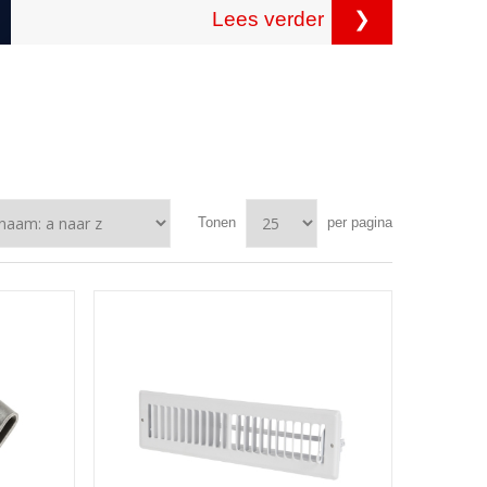
Lees verder
❯
Tonen
per pagina