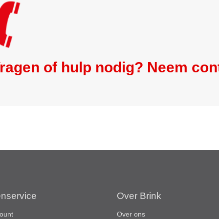
ragen of hulp nodig? Neem con
enservice
Over Brink
ount
Over ons