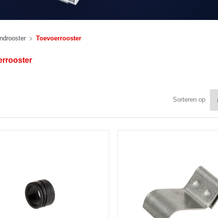
drooster
Toevoerrooster
rrooster
Sorteren op