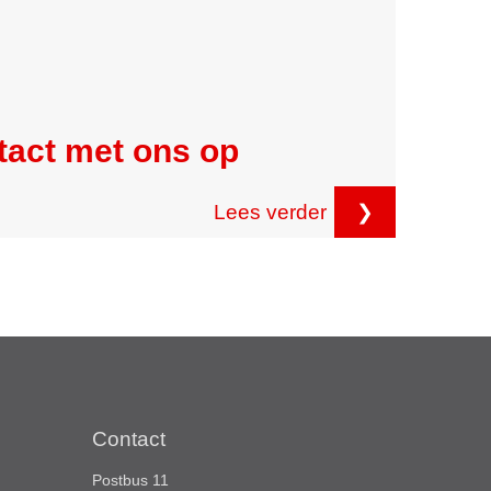
tact met ons op
Lees verder
❯
Contact
Postbus 11