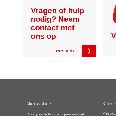
Vragen of hulp
nodig? Neem
contact met
V
ons op
Lees verder
❯
Nieuwsbrief
Klant
Mijn acc
Graag op de hoogte blijven van het