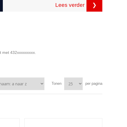
Lees verder
❯
nt met 432xxxxxxxxx.
Tonen
per pagina