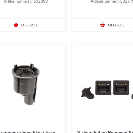
Artikelnummer: 532899
Artikelnummer: 53177
OFFERTE
OFFERTE
. condensafvoer Flair / Ease
S. deursluiting Renovent E