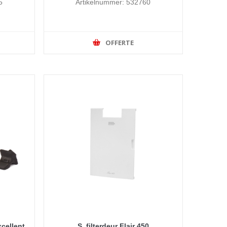
5
Artikelnummer: 532760
OFFERTE
xcellent
S. filterdeur Flair 450