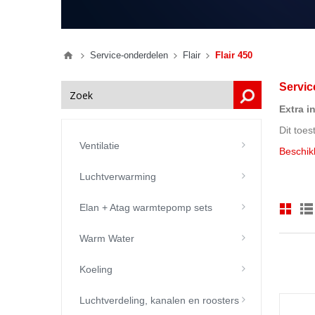
Service-onderdelen
Flair
Flair 450
Servic
Extra i
Dit toe
Ventilatie
Beschikb
Luchtverwarming
Elan + Atag warmtepomp sets
Warm Water
Koeling
Luchtverdeling, kanalen en roosters