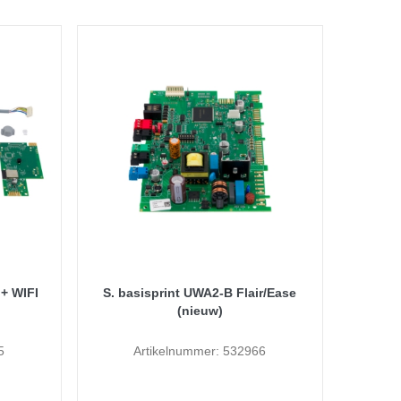
 + WIFI
S. basisprint UWA2-B Flair/Ease
(nieuw)
5
Artikelnummer: 532966