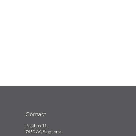
Contact
Postbus 11
7950 AA Staphorst