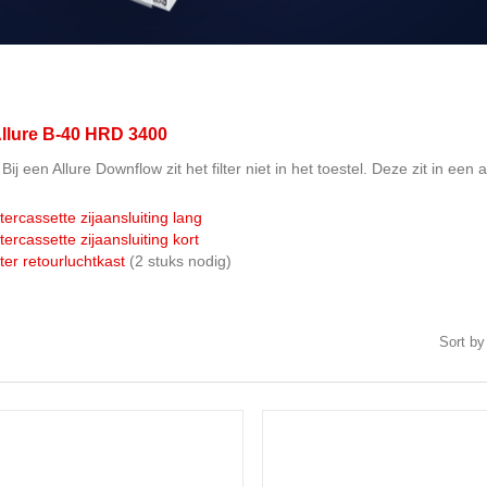
 Allure B-40 HRD 3400
Bij een Allure Downflow zit het filter niet in het toestel. Deze zit in een a
ltercassette zijaansluiting lang
ltercassette zijaansluiting kort
lter retourluchtkast
(2 stuks nodig)
Sort by