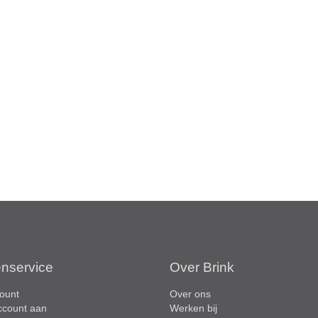
enservice
Over Brink
ount
Over ons
ccount aan
Werken bij