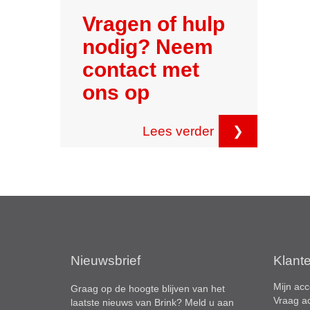
Vragen of hulp
nodig? Neem
contact met
ons op
Lees verder
❯
Nieuwsbrief
Klant
Mijn acc
Graag op de hoogte blijven van het
Vraag a
laatste nieuws van Brink? Meld u aan