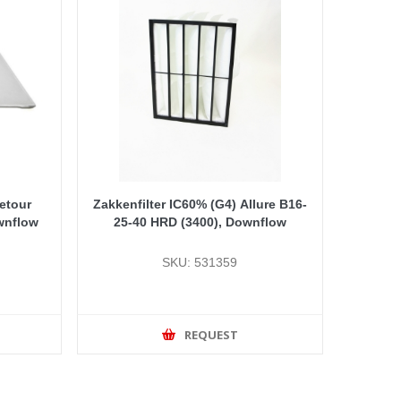
retour
Zakkenfilter IC60% (G4) Allure B16-
wnflow
25-40 HRD (3400), Downflow
SKU: 531359
REQUEST