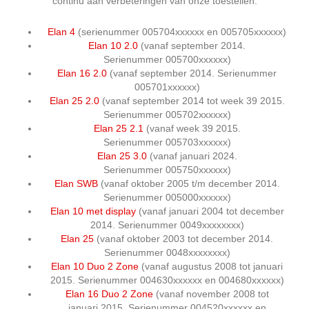
continu aan verbeteringen van onze toestellen.
Elan 4
(
serienummer 005704xxxxxx en 005705xxxxxx)
Elan 10 2.0
(v
anaf september 2014.
Serienummer 005700xxxxxx)
Elan 16 2.0
(
vanaf september 2014. Serienummer
005701xxxxxx)
Elan 25 2.0
(
vanaf september 2014 tot week 39 2015.
Serienummer 005702xxxxxx)
Elan 25 2.1
(
vanaf week 39 2015.
Serienummer 005703xxxxxx)
Elan 25 3.0
(
vanaf januari 2024.
Serienummer 005750xxxxxx)
Elan SWB
(
vanaf oktober 2005 t/m december 2014.
Serienummer 005000xxxxxx)
Elan 10 met display
(
vanaf januari 2004 tot december
2014. Serienummer 0049xxxxxxxx)
Elan 25
(
vanaf oktober 2003 tot december 2014.
Serienummer 0048xxxxxxxx)
Elan 10 Duo 2 Zone
(
vanaf augustus 2008 tot januari
2015. Serienummer 004630xxxxxx en 004680xxxxxx)
Elan 16 Duo 2 Zone
(
vanaf november 2008 tot
januari 2015. Serienummer 004520xxxxxx en