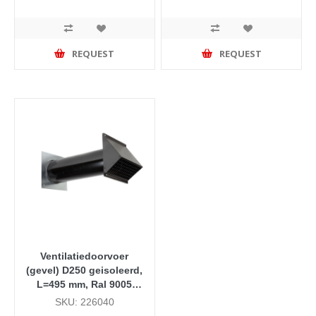
REQUEST
REQUEST
Ventilatiedoorvoer
(gevel) D250 geisoleerd,
L=495 mm, Ral 9005
(zwart)
SKU: 226040