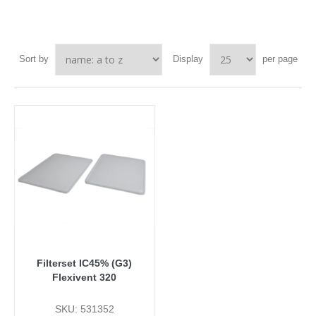
Sort by
Display
per page
Filterset IC45% (G3)
Flexivent 320
SKU: 531352