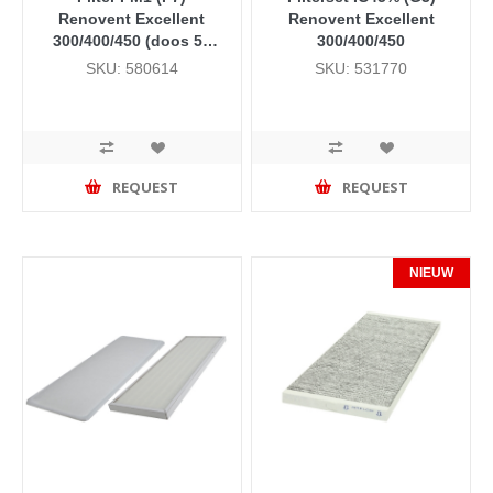
Renovent Excellent
Renovent Excellent
300/400/450 (doos 50
300/400/450
stuks)
SKU: 580614
SKU: 531770
REQUEST
REQUEST
NIEUW