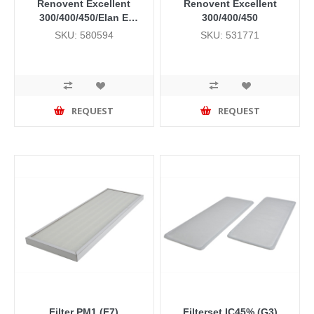
Renovent Excellent
Renovent Excellent
300/400/450/Elan E
300/400/450
(doos 50 stuks)
SKU: 580594
SKU: 531771
REQUEST
REQUEST
Filter PM1 (F7)
Filterset IC45% (G3)