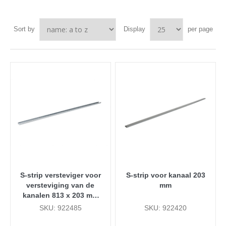
Sort by
Display
per page
S-strip versteviger voor
S-strip voor kanaal 203
versteviging van de
mm
kanalen 813 x 203 mm
en groter
SKU: 922485
SKU: 922420