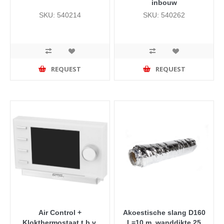
inbouw
SKU: 540214
SKU: 540262
REQUEST
REQUEST
Air Control +
Akoestische slang D160
Klokthermostaat t.b.v.
L=10 m, wanddikte 25