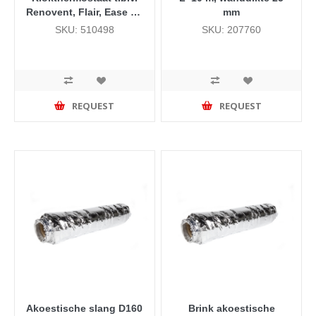
Renovent, Flair, Ease en
mm
de Allure V5.0 (vanaf
SKU: 510498
SKU: 207760
week 41 2020)
REQUEST
REQUEST
Akoestische slang D160
Brink akoestische