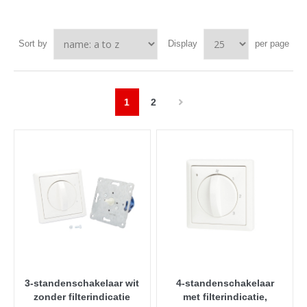
Sort by
Display
per page
1
2
3-standenschakelaar wit
4-standenschakelaar
zonder filterindicatie
met filterindicatie,