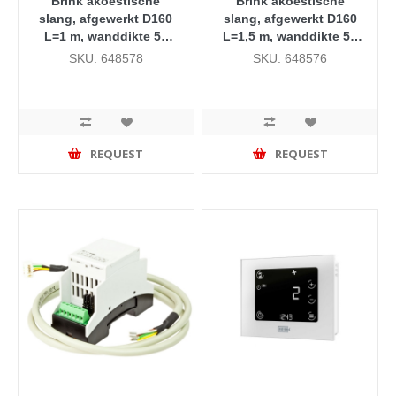
Brink akoestische
Brink akoestische
slang, afgewerkt D160
slang, afgewerkt D160
L=1 m, wanddikte 50
L=1,5 m, wanddikte 50
mm
mm
SKU: 648578
SKU: 648576
REQUEST
REQUEST