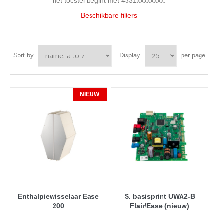
het toestel begint met 4331xxxxxxxx.
Beschikbare filters
Sort by
Display
per page
NIEUW
Enthalpiewisselaar Ease
S. basisprint UWA2-B
200
Flair/Ease (nieuw)