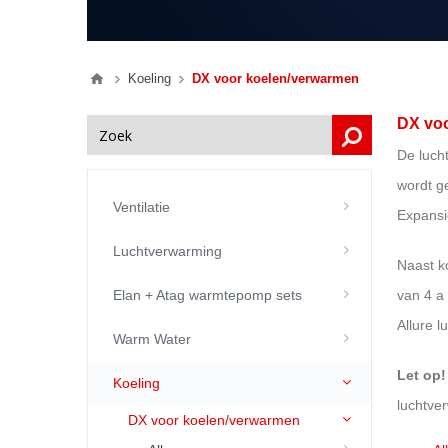
Koeling
DX voor koelen/verwarmen
DX vo
De luch
wordt ge
Ventilatie
Expansi
Luchtverwarming
Naast k
Elan + Atag warmtepomp sets
van 4 a
Allure 
Warm Water
Let op!
Koeling
luchtve
DX voor koelen/verwarmen