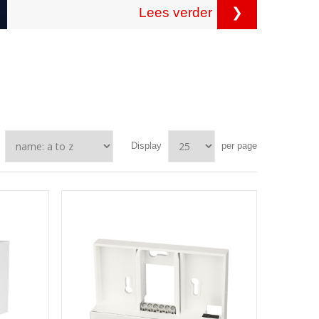
Lees verder
❯
Display
per page