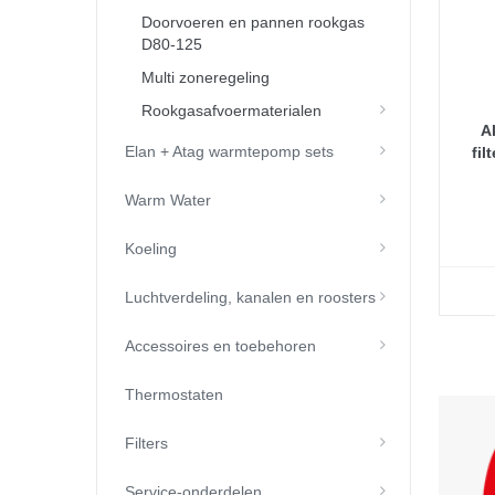
Doorvoeren en pannen rookgas
D80-125
Multi zoneregeling
Rookgasafvoermaterialen
A
Elan + Atag warmtepomp sets
fil
Warm Water
Koeling
Luchtverdeling, kanalen en roosters
Accessoires en toebehoren
Thermostaten
Filters
Service-onderdelen