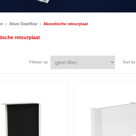
en
Allure Downflow
Akoestische retourplaat
ische retourplaat
Filteren op
Sort by