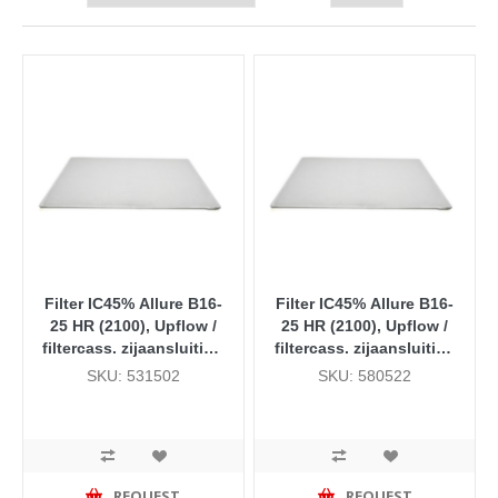
Filter IC45% Allure B16-
Filter IC45% Allure B16-
25 HR (2100), Upflow /
25 HR (2100), Upflow /
filtercass. zijaansluiting
filtercass. zijaansluiting
lang
lang, (doos 25 stuks)
SKU: 531502
SKU: 580522
REQUEST
REQUEST