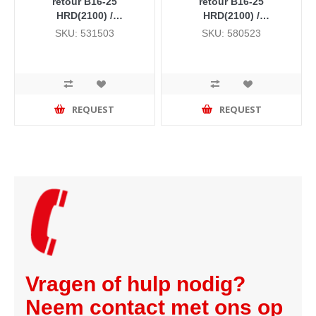
retour B16-25
retour B16-25
HRD(2100) /
HRD(2100) /
zijaansluiting kort / SWB
zijaansluiting kort / SWB
SKU: 531503
SKU: 580523
HR, Downflow
HR, Downflow (doos 25
stuks)
REQUEST
REQUEST
Vragen of hulp nodig?
Neem contact met ons op