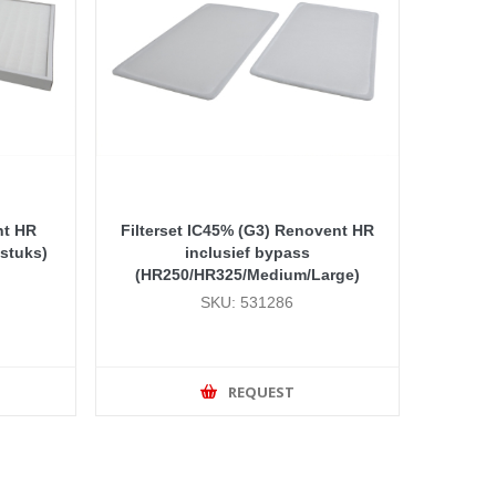
nt HR
Filterset IC45% (G3) Renovent HR
 stuks)
inclusief bypass
(HR250/HR325/Medium/Large)
SKU: 531286
REQUEST