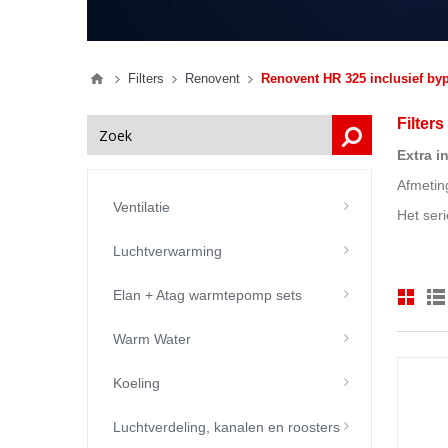
Filters
Renovent
Renovent HR 325 inclusief by
Filter
Extra i
Afmetin
Ventilatie
Het ser
Luchtverwarming
Elan + Atag warmtepomp sets
Warm Water
Koeling
Luchtverdeling, kanalen en roosters