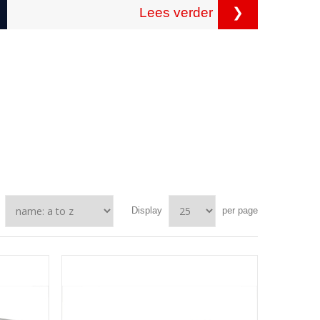
Lees verder
❯
Display
per page