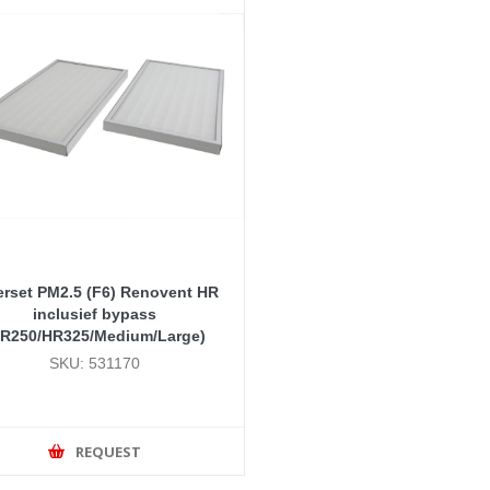
terset PM2.5 (F6) Renovent HR
inclusief bypass
HR250/HR325/Medium/Large)
SKU: 531170
REQUEST