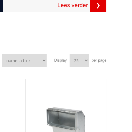
Lees verder
❯
Display
per page