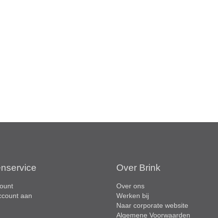
enservice
Over Brink
ount
Over ons
ccount aan
Werken bij
Naar corporate website
Algemene Voorwaarden