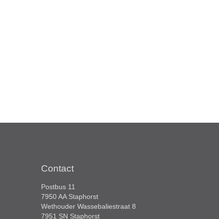
Contact
Postbus 11
7950 AA Staphorst
Wethouder Wassebaliestraat 8
7951 SN Staphorst