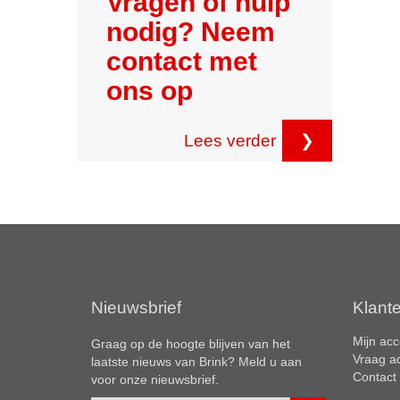
Vragen of hulp
nodig? Neem
contact met
ons op
Lees verder
❯
Nieuwsbrief
Klant
Mijn acc
Graag op de hoogte blijven van het
Vraag a
laatste nieuws van Brink? Meld u aan
Contact
voor onze nieuwsbrief.