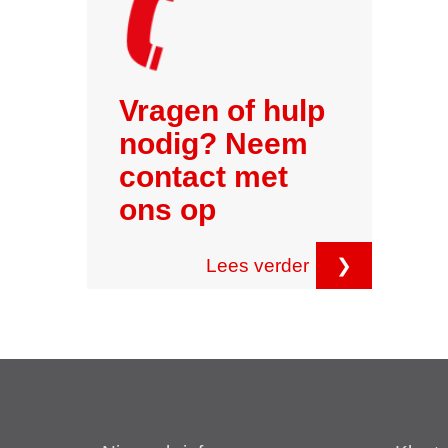
Vragen of hulp
nodig? Neem
contact met
ons op
Lees verder
❯