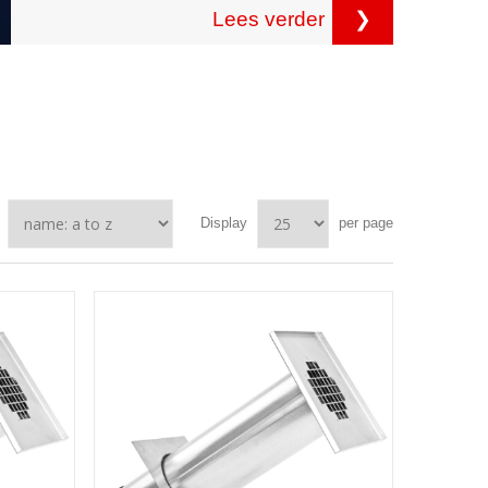
Lees verder
❯
Display
per page