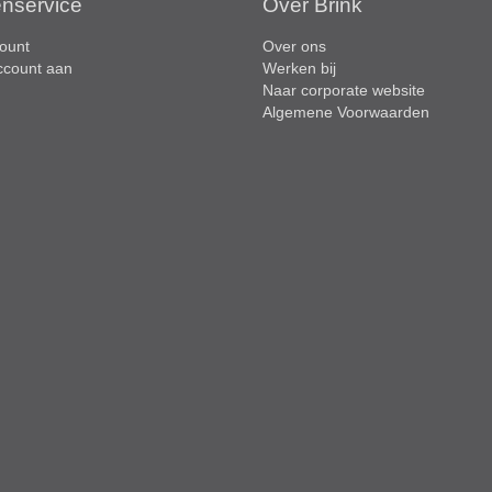
enservice
Over Brink
ount
Over ons
ccount aan
Werken bij
Naar corporate website
Algemene Voorwaarden