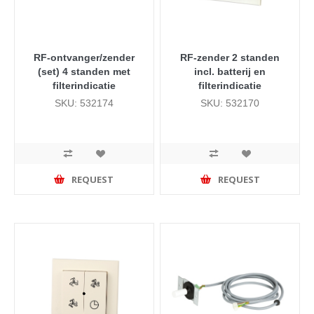
RF-ontvanger/zender
RF-zender 2 standen
(set) 4 standen met
incl. batterij en
filterindicatie
filterindicatie
SKU: 532174
SKU: 532170
REQUEST
REQUEST