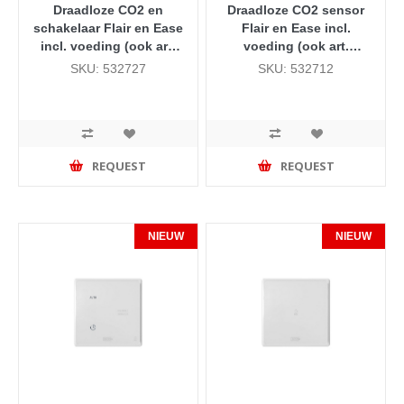
Draadloze CO2 en
Draadloze CO2 sensor
schakelaar Flair en Ease
Flair en Ease incl.
incl. voeding (ook art.
voeding (ook art.
532714 bestellen)
532714 bestellen)
SKU: 532727
SKU: 532712
REQUEST
REQUEST
NIEUW
NIEUW