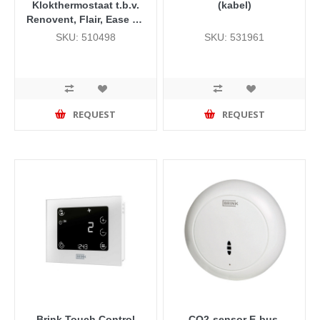
Klokthermostaat t.b.v.
(kabel)
Renovent, Flair, Ease en
de Allure V5.0 (vanaf
SKU: 510498
SKU: 531961
week 41 2020)
REQUEST
REQUEST
Brink Touch Control
CO2-sensor E-bus,