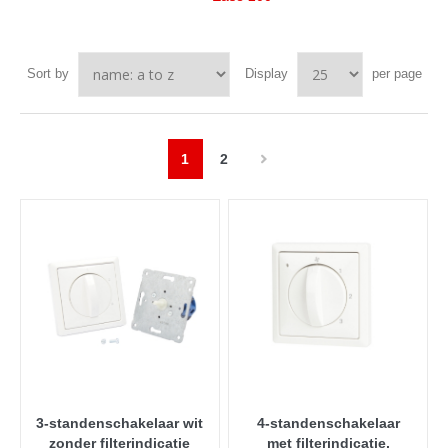
Sort by
Display
per page
1
2
3-standenschakelaar wit
4-standenschakelaar
zonder filterindicatie
met filterindicatie,